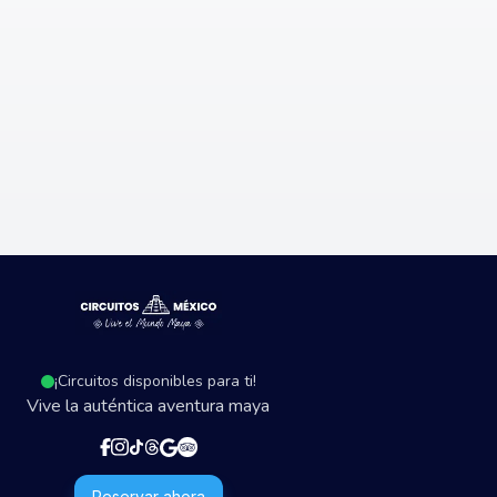
¡Circuitos disponibles para ti!
Vive la auténtica aventura maya
Reservar ahora