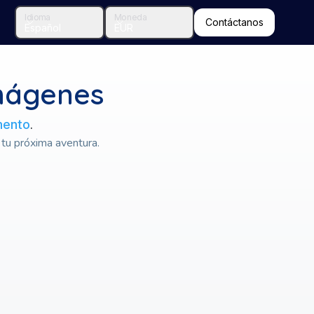
Idioma
Moneda
Idioma
Moneda
Contáctanos
Español
EUR
Imágenes
.
ento
 tu próxima aventura.